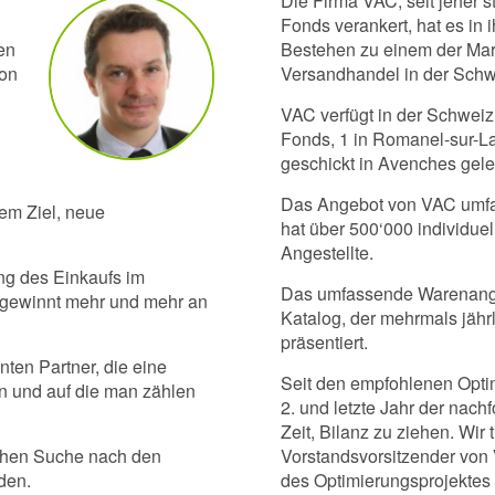
Die Firma VAC, seit jeher s
Fonds verankert, hat es in
en
Bestehen zu einem der Mar
ion
Versandhandel in der Schwe
VAC verfügt in der Schweiz 
Fonds, 1 in Romanel-sur-La
geschickt in Avenches gel
Das Angebot von VAC umfas
dem Ziel, neue
hat über 500‘000 individue
Angestellte.
ung des Einkaufs im
Das umfassende Warenangeb
 gewinnt mehr und mehr an
Katalog, der mehrmals jährl
präsentiert.
nten Partner, die eine
Seit den empfohlenen Opti
en und auf die man zählen
2. und letzte Jahr der nac
Zeit, Bilanz zu ziehen. Wir 
lichen Suche nach den
Vorstandsvorsitzender von
den.
des Optimierungsprojektes 