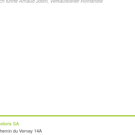
h führte Arnaud Jobin, Verkaufsleiter Romandie
elioris SA
hemin du Vernay 14A