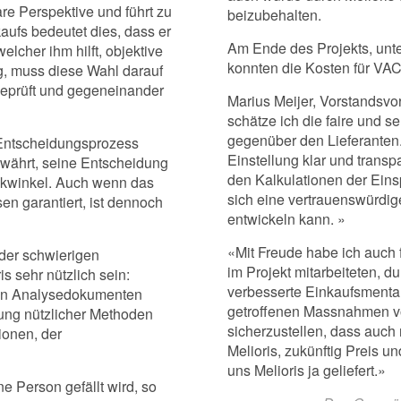
are Perspektive und führt zu
beizubehalten.
aufs bedeutet dies, dass er
Am Ende des Projekts, unte
lcher ihm hilft, objektive
konnten die Kosten für VA
ng, muss diese Wahl darauf
geprüft und gegeneinander
Marius Meijer, Vorstandsvo
schätze ich die faire und s
gegenüber den Lieferanten.
 Entscheidungsprozess
Einstellung klar und transp
währt, seine Entscheidung
den Kalkulationen der Einsp
ickwinkel. Auch wenn das
sich eine vertrauenswürdi
en garantiert, ist dennoch
entwickeln kann. »
«Mit Freude habe ich auch 
oder schwierigen
im Projekt mitarbeiteten, d
s sehr nützlich sein:
verbesserte Einkaufsmental
von Analysedokumenten
getroffenen Massnahmen von
dung nützlicher Methoden
sicherzustellen, dass auch
ionen, der
Melioris, zukünftig Preis u
uns Melioris ja geliefert.»
 Person gefällt wird, so