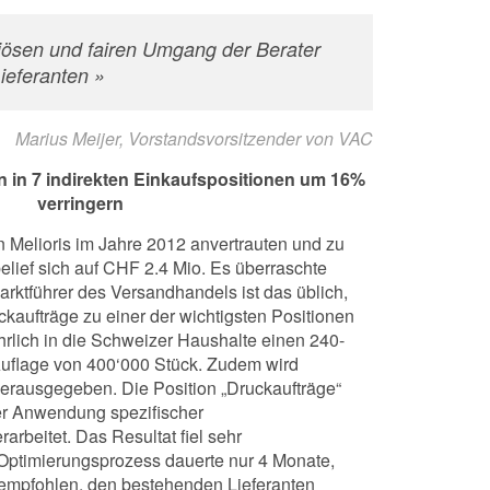
riösen und fairen Umgang der Berater
Lieferanten »
Marius Meijer, Vorstandsvorsitzender von VAC
 in 7 indirekten Einkaufspositionen um 16%
verringern
 Melioris im Jahre 2012 anvertrauten und zu
elief sich auf CHF 2.4 Mio. Es überraschte
Marktführer des Versandhandels ist das üblich,
ckaufträge zu einer der wichtigsten Positionen
ährlich in die Schweizer Haushalte einen 240-
 Auflage von 400‘000 Stück. Zudem wird
herausgegeben. Die Position „Druckaufträge“
er Anwendung spezifischer
rbeitet. Das Resultat fiel sehr
 Optimierungsprozess dauerte nur 4 Monate,
 empfohlen, den bestehenden Lieferanten