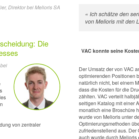
er, Direktor bei Melioris SA
« Ich schätze den se
von Melioris mit den 
tscheidung: Die
zesses
VAC konnte seine Kosten
 bei
Der Umsatz der von VAC an
optimierenden Positionen b
natürlich nicht, bei einem 
e
dass die Kosten für die Dru
s
zählten. VAC verteilt halbj
des
seitigen Katalog mit einer
en
monatlich eine Broschüre 
wurde von Melioris unter d
Optimierungsmethoden übera
idung von zentraler
zufriedenstellend aus. Der
auch wurde durch Melioris