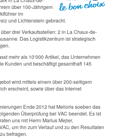
tark in La Chaux-de-
 ihrem über 100-Jährigem
ktführer im
iz und Lichtenstein gebracht.
über drei Verkaufsstellen: 2 in La Chaux-de-
usanne. Das Logistikzentrum ist strategisch
egen.
st mehr als 10‘000 Artikel, das Unternehmen
lle Kunden und beschäftigt gesamthaft 145
ot wird mittels einem über 200-seitigem
ich erscheint, sowie über das Internet
mierungen Ende 2012 hat Melioris soeben das
hfolgenden Überprüfung bei VAC beendet. Es ist
trafen uns mit Herrn Marius Mejier,
 VAC, um ihn zum Verlauf und zu den Resultaten
zu befragen.